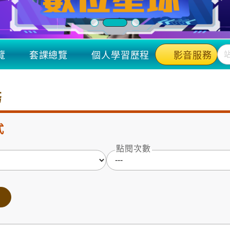
覽
套課總覽
個人學習歷程
影音服務
務
式
點閱次數