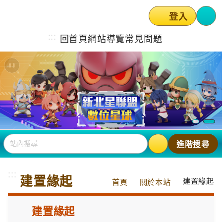
登入
選
:::
回首頁
網站導覽
常見問題
站內搜尋
進階搜尋
:::
建置緣起
建置緣起
首頁
關於本站
建置緣起